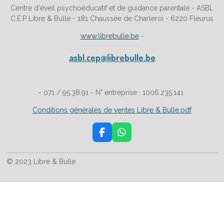
Centre d'éveil psychoéducatif et de guidance parentale - ASBL
C.E.P Libre & Bulle - 181 Chaussée de Charleroi - 6220 Fleurus
www.librebulle.be
-
asbl.cep@librebulle.be
- 071 / 95.38.91 - N° entreprise : 1006.235.141
Conditions générales de ventes Libre & Bulle.pdf
F
W
a
h
c
a
© 2023 Libre & Bulle
e
t
b
s
o
A
o
p
k
p