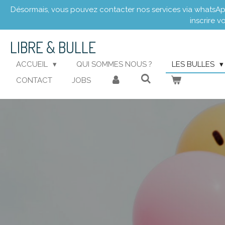
Désormais, vous pouvez contacter nos services via whatsApp 
Passer
inscrire v
au
contenu
LIBRE
& BULLE
principal
ACCUEIL
QUI SOMMES NOUS ?
LES BULLES
CONTACT
JOBS