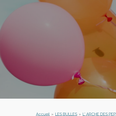
Accueil
»
LES BULLES
»
L' ARCHE DES PEP