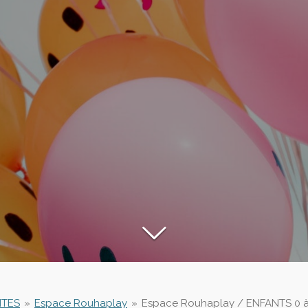
ITES
»
Espace Rouhaplay
»
Espace Rouhaplay / ENFANTS 0 à