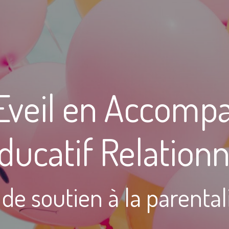
'Eveil en Accom
ucatif Relationn
 de soutien à la parental