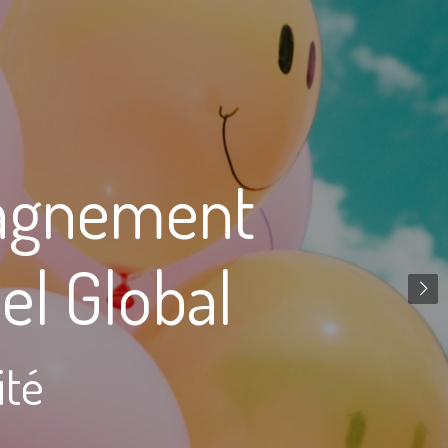
pagnement
el Global
ité