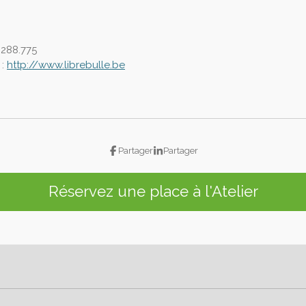
 288.775
 :
http://www.librebulle.be
Partager
Partager
Réservez une place à l'Atelier