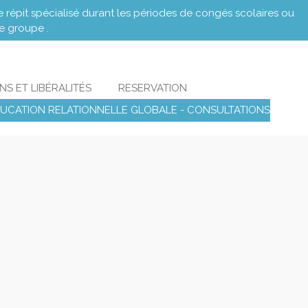
 répit spécialisé durant les périodes de congés scolaires ou
de groupe .
NS ET LIBÉRALITÉS
RESERVATION
UCATION RELATIONNELLE GLOBALE - CONSULTATIONS