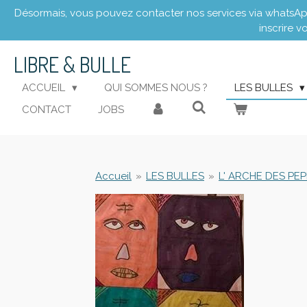
Désormais, vous pouvez contacter nos services via whatsApp 
Passer
inscrire v
au
contenu
LIBRE
& BULLE
principal
ACCUEIL
QUI SOMMES NOUS ?
LES BULLES
CONTACT
JOBS
Accueil
»
LES BULLES
»
L' ARCHE DES PEP