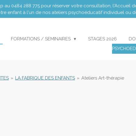
au 0484 288 775 pour réserver votre consultation, l'Accueil de
otre enfant à l'un de nos ateliers psychoéducatif individuel ou 
FORMATIONS / SEMINAIRES
STAGES 2026
DO
PSYCHOED
ITES
»
LA FABRIQUE DES ENFANTS
»
Ateliers Art-thérapie