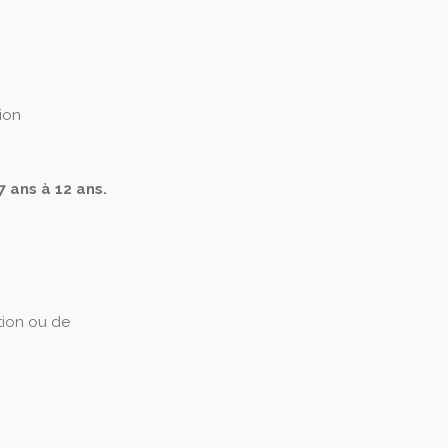
tion
7 ans à 12 ans.
tion ou de