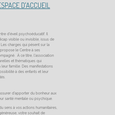
ESPACE D'ACCUEIL
ntre d'éveil psychoéducatif. Il
ap visible ou invisible, issus de
 Les charges qui pèsent sur la
e propose le Centre à ses
ompagné. À ce titre, l'association
urelles et thématiques qui
leur famille. Des manifestations
sibilité à des enfants et leur
tés.
'assurer d'apporter du bonheur aux
leur santé mentale ou psychique.
u sens à vos actions humanitaires,
généreuse, votre souhait de