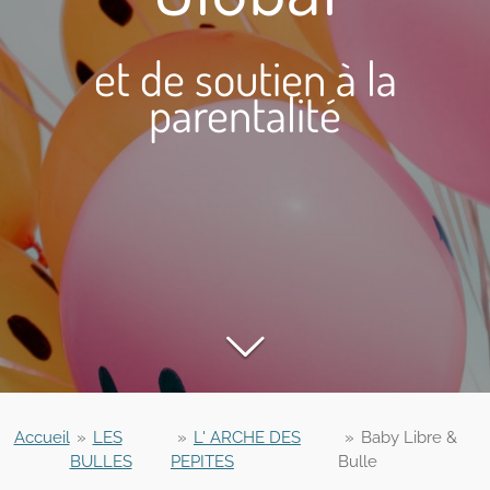
et de soutien à la
parentalité
Accueil
»
LES
»
L' ARCHE DES
»
Baby Libre &
BULLES
PEPITES
Bulle