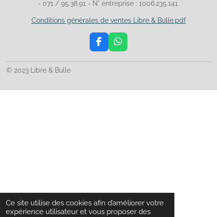
- 071 / 95.38.91 - N° entreprise : 1006.235.141
Conditions générales de ventes Libre & Bulle.pdf
F
W
a
h
c
a
© 2023 Libre & Bulle
e
t
b
s
o
A
o
p
k
p
Ce site utilise des cookies afin d’améliorer votre
expérience utilisateur et vous proposer des